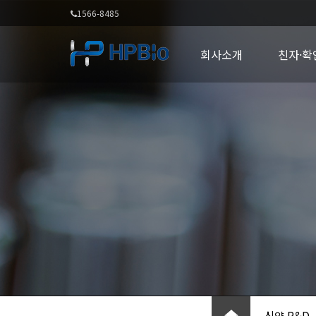
1566-8485
회사소개
친자·확
신약 R&D