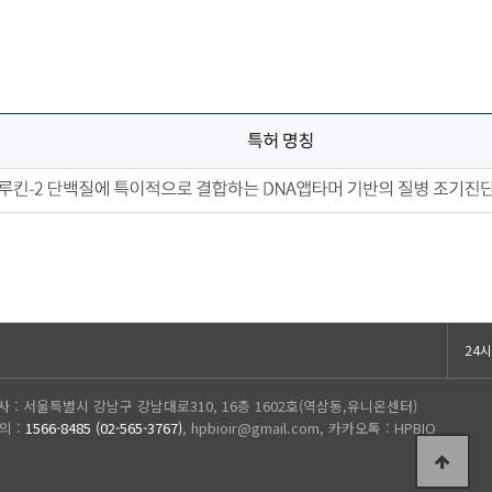
24
사 :
서울특별시 강남구 강남대로310, 16층 1602호(역삼동,유니온센터)
의 :
1566-8485 (02-565-3767)
, hpbioir@gmail.com, 카카오톡 :
HPBIO