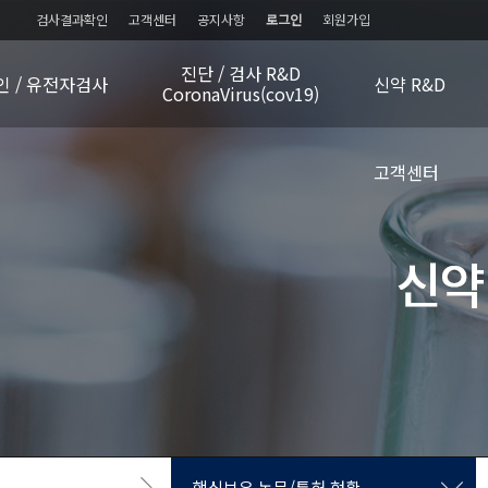
검사결과확인
고객센터
공지사항
로그인
회원가입
진단 / 검사 R&D
인 / 유전자검사
신약 R&D
CoronaVirus(cov19)
고객센터
핵심보유 논문/특허 현황