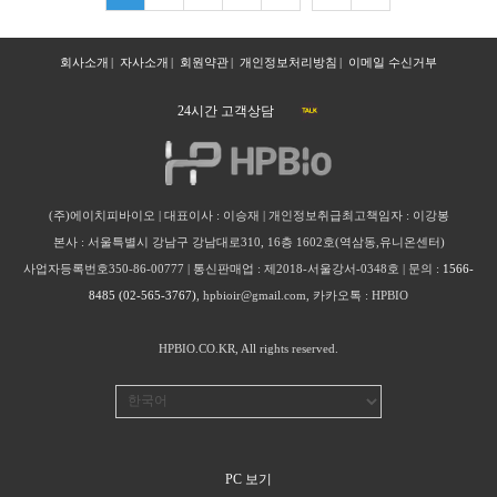
회사소개
|
자사소개
|
회원약관
|
개인정보처리방침
|
이메일 수신거부
24시간 고객상담
(주)에이치피바이오 | 대표이사 : 이승재 | 개인정보취급최고책임자 : 이강봉
본사 :
서울특별시 강남구 강남대로310, 16층 1602호(역삼동,유니온센터)
사업자등록번호350-86-00777 | 통신판매업 : 제2018-서울강서-0348호 | 문의 :
1566-
8485 (02-565-3767)
, hpbioir@gmail.com, 카카오톡 :
HPBIO
HPBIO.CO.KR, All rights reserved.
PC 보기